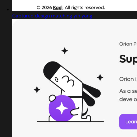
Captured design matching yin yang