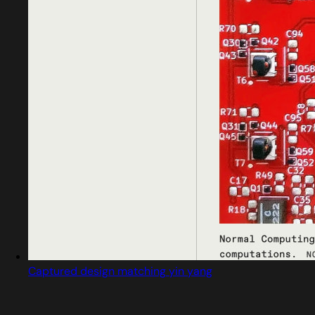
Captured design matching yin yang