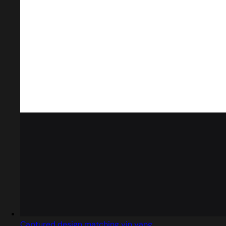
Captured design matching yin yang